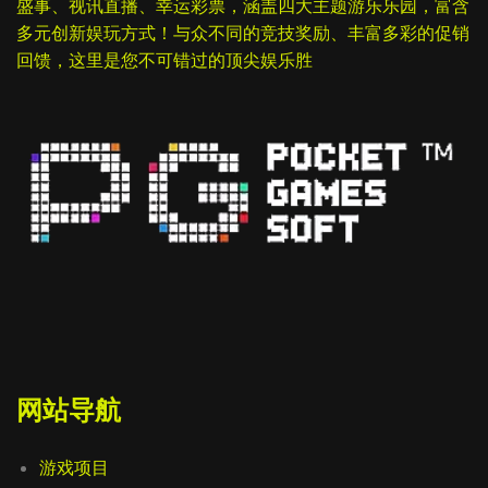
盛事、视讯直播、幸运彩票，涵盖四大主题游乐乐园，富含
多元创新娱玩方式！与众不同的竞技奖励、丰富多彩的促销
回馈，这里是您不可错过的顶尖娱乐胜
网站导航
游戏项目