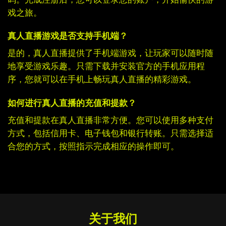
戏之旅。
真人直播游戏是否支持手机端？
是的，真人直播提供了手机端游戏，让玩家可以随时随
地享受游戏乐趣。只需下载并安装官方的手机应用程
序，您就可以在手机上畅玩真人直播的精彩游戏。
如何进行真人直播的充值和提款？
充值和提款在真人直播非常方便。您可以使用多种支付
方式，包括信用卡、电子钱包和银行转账。只需选择适
合您的方式，按照指示完成相应的操作即可。
关于我们