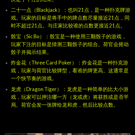
二十一点（Blackjack）：也叫21点，是一种扑克牌游
戏。玩家的目标是将手中的牌点数尽量接近21点，同
时不超过21点。与庄家比较谁的点数更接近21点。
骰宝（Sic Bo）：骰宝是一种使用三颗骰子的游戏，
玩家下注的目标是猜测三颗骰子的组合。荷官会摇动
骰子并揭示结果。
炸金花（Three Card Poker）：炸金花是一种扑克游
戏，玩家与荷官比较牌型，看谁的牌更高。这通常是
一个快节奏的游戏。
龙虎（Dragon Tiger）：龙虎是一种简单的比大小游
戏，玩家可以押注哪一方（龙或虎）将获胜或是否平
局。荷官会发一张牌给龙和虎，然后比较点数。