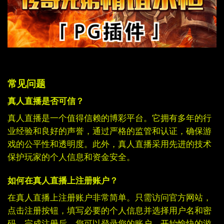
常见问题
真人直播是否可信？
真人直播是一个值得信赖的博彩平台。它拥有多年的行
业经验和良好的声誉，通过严格的监管和认证，确保游
戏的公平性和透明度。此外，真人直播采用先进的技术
保护玩家的个人信息和资金安全。
如何在真人直播上注册账户？
在真人直播上注册账户非常简单。只需访问官方网站，
点击注册按钮，填写必要的个人信息并选择用户名和密
码。完成注册后，您可以登录您的账户，开始愉快的游