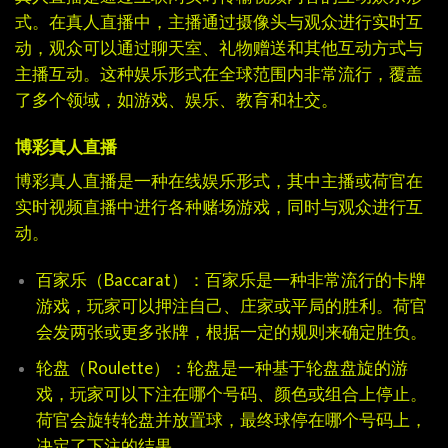
式。在真人直播中，主播通过摄像头与观众进行实时互
动，观众可以通过聊天室、礼物赠送和其他互动方式与
主播互动。这种娱乐形式在全球范围内非常流行，覆盖
了多个领域，如游戏、娱乐、教育和社交。
博彩真人直播
博彩真人直播是一种在线娱乐形式，其中主播或荷官在
实时视频直播中进行各种赌场游戏，同时与观众进行互
动。
百家乐（Baccarat）：百家乐是一种非常流行的卡牌
游戏，玩家可以押注自己、庄家或平局的胜利。荷官
会发两张或更多张牌，根据一定的规则来确定胜负。
轮盘（Roulette）：轮盘是一种基于轮盘盘旋的游
戏，玩家可以下注在哪个号码、颜色或组合上停止。
荷官会旋转轮盘并放置球，最终球停在哪个号码上，
决定了下注的结果。