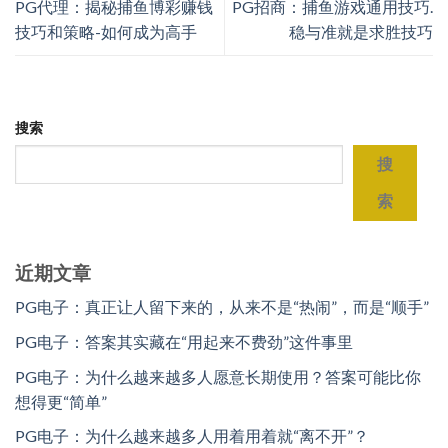
PG代理：揭秘捕鱼博彩赚钱
PG招商：捕鱼游戏通用技巧.
技巧和策略-如何成为高手
稳与准就是求胜技巧
搜索
搜
索
近期文章
PG电子：真正让人留下来的，从来不是“热闹”，而是“顺手”
PG电子：答案其实藏在“用起来不费劲”这件事里
PG电子：为什么越来越多人愿意长期使用？答案可能比你
想得更“简单”
PG电子：为什么越来越多人用着用着就“离不开”？