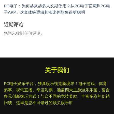
PG电子：为何越来越多人长期使用？从PG电子官网到PG电
子APP，这套体验逻辑其实比你想象得更聪明
近期评论
您尚未收到任何评论。
关于我们
PC电子娱乐平台，独具娱乐视觉新境界！电子游戏、体育
盛事、视讯直播、幸运彩票，涵盖四大主题游乐乐园，富含
多元创新娱玩方式！与众不同的竞技奖励、丰富多彩的促销
回馈，这里是您不可错过的顶尖娱乐胜