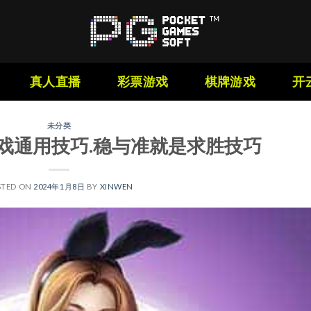
真人直播
彩票游戏
棋牌游戏
开
未分类
戏通用技巧.稳与准就是求胜技巧
STED ON
2024年1月8日
BY
XINWEN