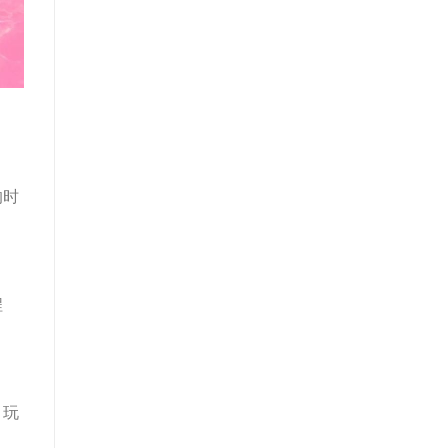
的时
程
，玩