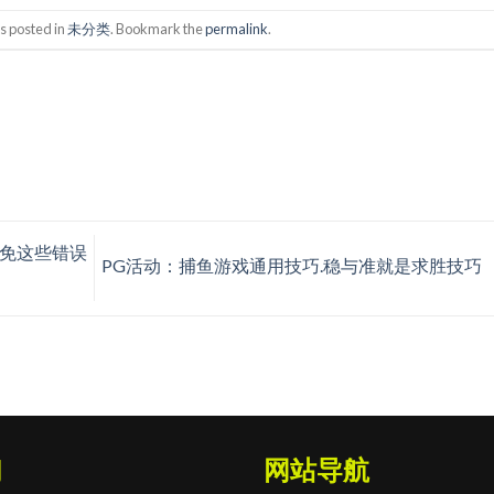
s posted in
未分类
. Bookmark the
permalink
.
避免这些错误
PG活动：捕鱼游戏通用技巧.稳与准就是求胜技巧
们
网站导航