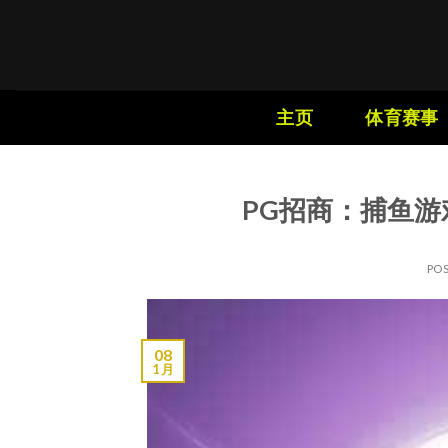
Skip
to
content
主页
体育赛事
PG招商：捕鱼游
PO
08
1 月