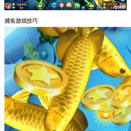
捕鱼游戏技巧