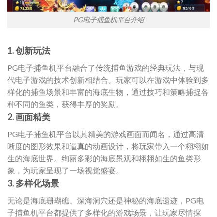
PG电子捕鱼机平台介绍
1. 创新玩法
PG电子捕鱼机平台融合了传统捕鱼游戏的经典玩法，与现
代电子游戏的技术创新相结合。玩家可以在游戏中体验到多
样化的捕鱼场景和丰富的海底生物，通过技巧和策略捕捉各
种不同的鱼类，获得丰厚的奖励。
2. 画面精美
PG电子捕鱼机平台以其精美的游戏画面而闻名，通过高清
晰度的图形效果和逼真的动画设计，将玩家带入一个栩栩如
生的海底世界。绚丽多彩的海底景观和栩栩如生的鱼类形
象，为玩家呈现了一场视觉盛宴。
3. 多样化场景
无论是海底珊瑚礁、深海洞穴还是神秘的海底遗迹，PG电
子捕鱼机平台都提供了多样化的游戏场景，让玩家尽情探