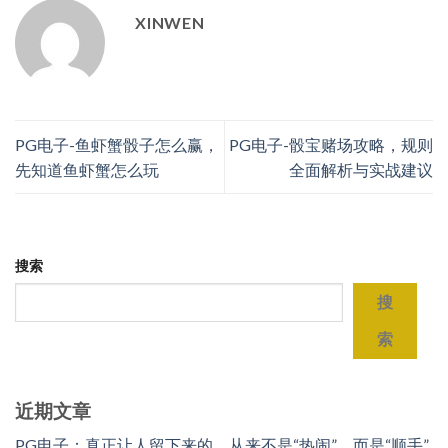
XINWEN
PG电子-鱼虾蟹骰子怎么赢，
PG电子-骰宝赌场攻略，规则
先知道鱼虾蟹怎么玩
全面解析与实战建议
搜索
搜
索
近期文章
PG电子：真正让人留下来的，从来不是“热闹”，而是“顺手”