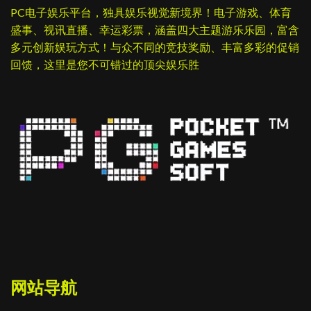
PC电子娱乐平台，独具娱乐视觉新境界！电子游戏、体育
盛事、视讯直播、幸运彩票，涵盖四大主题游乐乐园，富含
多元创新娱玩方式！与众不同的竞技奖励、丰富多彩的促销
回馈，这里是您不可错过的顶尖娱乐胜
网站导航