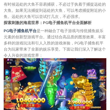
有时候远处的大鱼不容易捕获，不必过于执着于捕捉远处的
大鱼。如果无法捕捉到远处的大鱼，可以考虑捕捉附近的小
鱼。远处的大鱼可以尝试打几次，不必强求。
探索刺激的海底世界：PG电子捕鱼机平台全面解析
PG电子捕鱼机平台
是一种融合了电子游戏与传统捕鱼娱乐
元素的创新型游戏平台。通过结合高品质的图形效果、丰富
多样的游戏玩法和引人入胜的游戏体验，PG电子捕鱼机平
台为玩家带来了全新的娱乐享受。下面让我们深入了解这个
令人兴奋的游戏世界：