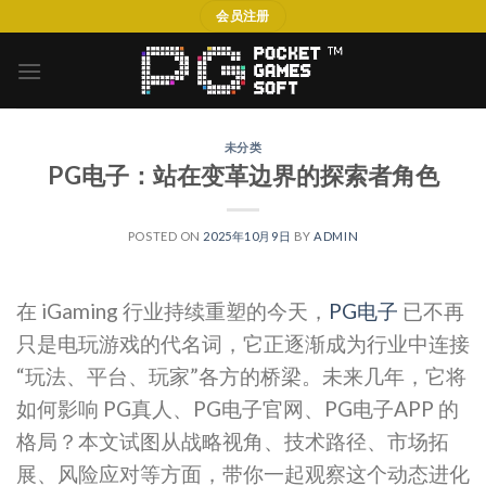
Skip
会员注册
to
content
未分类
PG电子：站在变革边界的探索者角色
POSTED ON
2025年10月9日
BY
ADMIN
在 iGaming 行业持续重塑的今天，
PG电子
已不再
只是电玩游戏的代名词，它正逐渐成为行业中连接
“玩法、平台、玩家”各方的桥梁。未来几年，它将
如何影响 PG真人、PG电子官网、PG电子APP 的
格局？本文试图从战略视角、技术路径、市场拓
展、风险应对等方面，带你一起观察这个动态进化