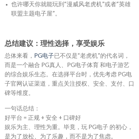
也许哪天你就能玩到“漫威风老虎机”或者“英雄
联盟主题电子屋”。
总结建议：理性选择，享受娱乐
总体来看，
PG电子
已不仅是“老虎机”的代名词，
而是一个融合 PG真人、PG电子体育 和电子游艺
的综合娱乐生态。在选择平台时，优先考虑 PG电
子官网认证渠道，重点关注授权、安全、支付、口
碑等维度。
一句话总结：
好平台 = 正规 + 安全 + 口碑好
娱乐为主、理性为重。毕竟，玩 PG电子 的初心，
是为了放松、为了乐趣，而不是为了焦虑。