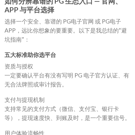
如何分辨靠谱的 PG 生态入口 — 官网、
APP 与平台选择
选择一个安全、靠谱的 PG电子官网 或 PG电子
APP，远比你想象的要重要。以下是我总结的“避
坑指南”：
五大标准助你选平台
资质与授权
一定要确认平台有没有写明 PG 电子官方认证、有
无合法牌照或审计报告。
支付与提现机制
支持常见的支付方式（微信、支付宝、银行卡
等），提现速度快、到账及时，是一个重要信号。
用户体验流畅性