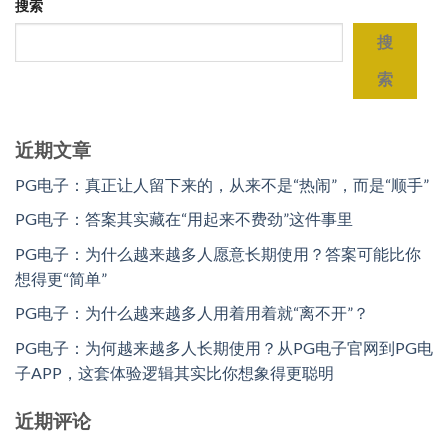
搜索
搜
索
近期文章
PG电子：真正让人留下来的，从来不是“热闹”，而是“顺手”
PG电子：答案其实藏在“用起来不费劲”这件事里
PG电子：为什么越来越多人愿意长期使用？答案可能比你
想得更“简单”
PG电子：为什么越来越多人用着用着就“离不开”？
PG电子：为何越来越多人长期使用？从PG电子官网到PG电
子APP，这套体验逻辑其实比你想象得更聪明
近期评论