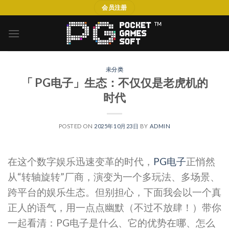
Skip
会员注册
to
content
未分类
「 PG电子」生态：不仅仅是老虎机的
时代
POSTED ON
2025年10月23日
BY
ADMIN
在这个数字娱乐迅速变革的时代，
PG电子
正悄然
从“转轴旋转”厂商，演变为一个多玩法、多场景、
跨平台的娱乐生态。但别担心，下面我会以一个真
正人的语气，用一点点幽默（不过不放肆！）带你
一起看清：PG电子是什么、它的优势在哪、怎么