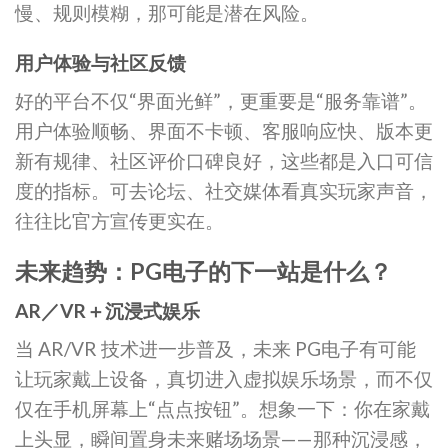
慢、规则模糊，那可能是潜在风险。
用户体验与社区反馈
好的平台不仅“界面光鲜”，更重要是“服务靠谱”。
用户体验顺畅、界面不卡顿、客服响应快、版本更
新有规律、社区评价口碑良好，这些都是入口可信
度的指标。可去论坛、社交媒体看真实玩家声音，
往往比官方宣传更实在。
未来趋势：PG电子的下一站是什么？
AR／VR＋沉浸式娱乐
当 AR/VR 技术进一步普及，未来 PG电子有可能
让玩家戴上设备，真切进入虚拟娱乐场景，而不仅
仅在手机屏幕上“点点按钮”。想象一下：你在家戴
上头显，瞬间置身未来赌场场景——那种沉浸感，