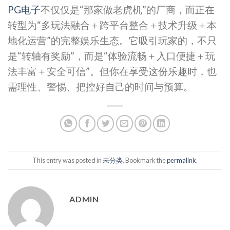
PG电子
不仅仅是“那家做老虎机”的厂商，而正在
转型为“多玩法融合＋跨平台整合＋技术升级＋本
地化运营”的完整娱乐生态。它吸引玩家的，不只
是“转轴有奖励”，而是“体验流畅＋入口便捷＋玩
法丰富＋安全可信”。但你在享受这份乐趣时，也
需理性、警惕、把控好自己的时间与预算。
This entry was posted in
未分类
. Bookmark the
permalink
.
ADMIN