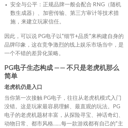
安全与公平：正规品牌一般会配合 RNG（随机
数生成器）、加密传输、第三方审计等技术措
施，来建立玩家信任。
因此，可以说 PG电子以“细节+品质”来构建自身的
品牌印象，这在竞争激烈的线上娱乐市场当中，是
一个不错的差异化策略。
PG电子生态构成 —— 不只是老虎机那么
简单
老虎机仍是入口
当你第一次接触 PG电子，往往从老虎机模式入门
没错。这是玩家最容易理解、最直观的玩法。PG
电子的老虎机题材丰富，从探险寻宝、神话奇幻、
动物日常、都市风格……每一款游戏都有自己的“主