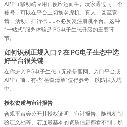
APP（移动端应用）便应运而生。玩家通过同一个
账号，可以在平台上切换老虎机、真人、甚至竞
猜、活动、排行榜……不必反复注册跳平台。这种
“一站式”服务体验是 PG电子生态升级的重要环
节。
如何识别正规入口？在 PG电子生态中选
好平台很关键
在你进入 PG电子生态（无论是官网、入口平台或
APP）前，有些“检查清单”值得参考，以防掉入坑
中。
授权资质与审计报告
合规平台会公开其授权证明、审计报告、随机机制
验证文档等。若连最基本的资质信息都看不到，那