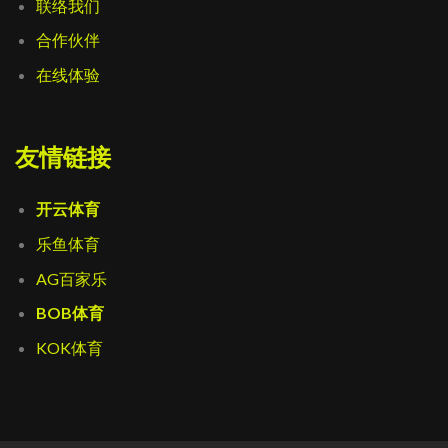
联络我们
合作伙伴
在线体验
友情链接
开云体育
乐鱼体育
AG百家乐
BOB体育
KOK体育