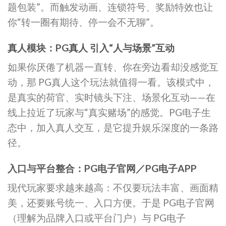
题包装”。而触发动画、连锁符号、奖励特效也让
你“转一圈有期待、停一会不无聊”。
真人模块：PG真人 引入“人与场景”互动
如果你厌倦了机器一直转、你在旁边看却没感觉互
动，那 PG真人这个玩法就值得一看。该模式中，
是真实的荷官、实时镜头下注、场景化互动——在
线上拉近了玩家与“真实赌场”的感觉。PG电子生
态中，加入真人交互，是它提升娱乐深度的一条路
径。
入口与平台整合：PG电子官网／PG电子APP
现代玩家要求越来越高：不仅要玩法丰富、画面精
美，还要账号统一、入口方便。于是 PG电子官网
（理解为品牌入口或平台门户）与 PG电子