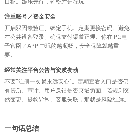
目标。娱乐先行，轻松才是在玩。
注重账号／资金安全
开启双因素验证、绑定手机、定期更换密码、避免
在公共设备登录、确保支付渠道正规。你在 PG电
子官网／APP 中玩的越顺畅，安全保障就越重
要。
经常关注平台公告与资质变动
不要“注册一次就永远安心”。定期查看入口是否仍
有资质、审计、用户反馈是否突增负面。若规则突
然变更、提款异常、客服失联，那就是风险红旗。
一句话总结