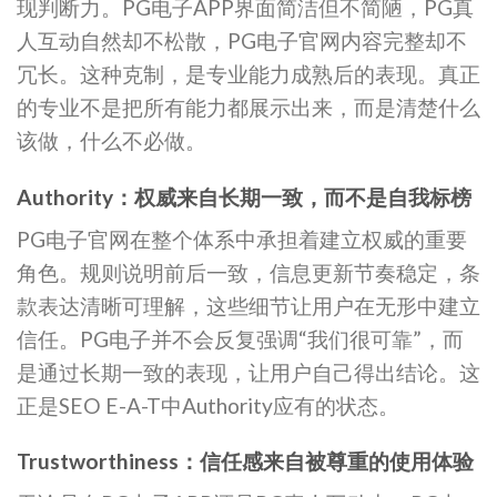
现判断力。PG电子APP界面简洁但不简陋，PG真
人互动自然却不松散，PG电子官网内容完整却不
冗长。这种克制，是专业能力成熟后的表现。真正
的专业不是把所有能力都展示出来，而是清楚什么
该做，什么不必做。
Authority：权威来自长期一致，而不是自我标榜
PG电子官网在整个体系中承担着建立权威的重要
角色。规则说明前后一致，信息更新节奏稳定，条
款表达清晰可理解，这些细节让用户在无形中建立
信任。PG电子并不会反复强调“我们很可靠”，而
是通过长期一致的表现，让用户自己得出结论。这
正是SEO E-A-T中Authority应有的状态。
Trustworthiness：信任感来自被尊重的使用体验