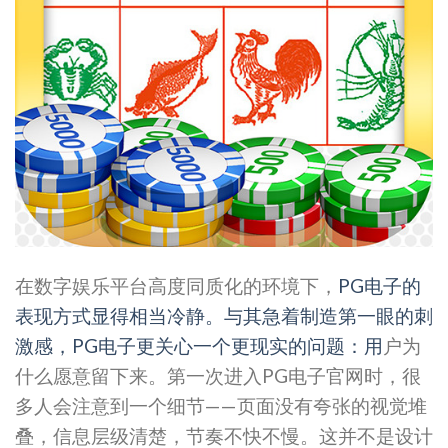
在数字娱乐平台高度同质化的环境下，
PG电子的
表现方式显得相当冷静。与其急着制造第一眼的刺
激感，PG电子更关心一个更现实的问题：用
户为
什么愿意留下来。第一次进入PG电子官网时，很
多人会注意到一个细节——页面没有夸张的视觉堆
叠，信息层级清楚，节奏不快不慢。这并不是设计