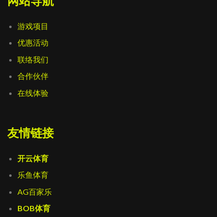
网站导航
游戏项目
优惠活动
联络我们
合作伙伴
在线体验
友情链接
开云体育
乐鱼体育
AG百家乐
BOB体育